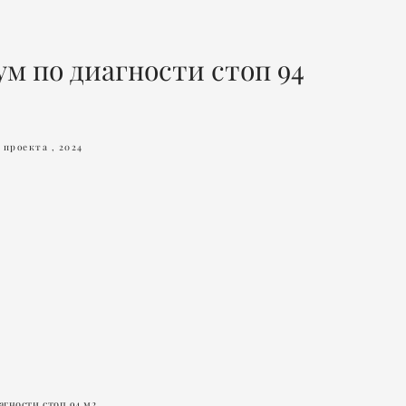
м по диагности стоп 94
 проекта , 2024
гности стоп 94 м2