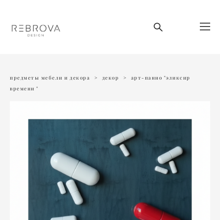
предметы мебели и декора
>
декор
>
арт-панно "эликсир
времени "