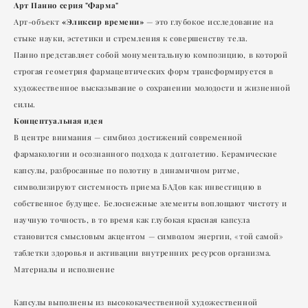
Арт Панно серия "Фарма"
«Эликсир времени»
Арт-объект
— это глубокое исследование на
стыке науки, эстетики и стремления к совершенству тела.
Панно представляет собой монументальную композицию, в которой
строгая геометрия фармацевтических форм трансформируется в
художественное высказывание о сохранении молодости и жизненной
силы.
Концептуальная идея
В центре внимания — симбиоз достижений современной
фармакологии и осознанного подхода к долголетию. Керамические
капсулы, разбросанные по полотну в динамичном ритме,
символизируют системность приема БАДов как инвестицию в
собственное будущее. Белоснежные элементы воплощают чистоту и
научную точность, в то время как глубокая красная капсула
становится смысловым акцентом — символом энергии, «той самой»
таблетки здоровья и активации внутренних ресурсов организма.
Материалы и исполнение
Капсулы выполнены из высококачественной художественной