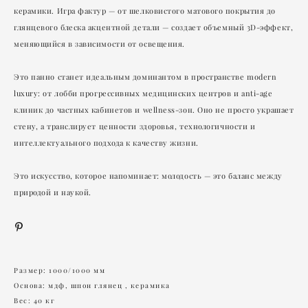
керамики. Игра фактур — от шелковистого матового покрытия до
глянцевого блеска акцентной детали — создает объемный 3D-эффект,
меняющийся в зависимости от освещения.
Это панно станет идеальным доминантом в пространстве modern
luxury: от лобби прогрессивных медицинских центров и anti-age
клиник до частных кабинетов и wellness-зон. Оно не просто украшает
стену, а транслирует ценности здоровья, технологичности и
интеллектуального подхода к качеству жизни.
Это искусство, которое напоминает: молодость — это баланс между
природой и наукой.
Размер: 1000/1000 мм
Основа: мдф, шпон глянец , керамика
Вес: 40 кг