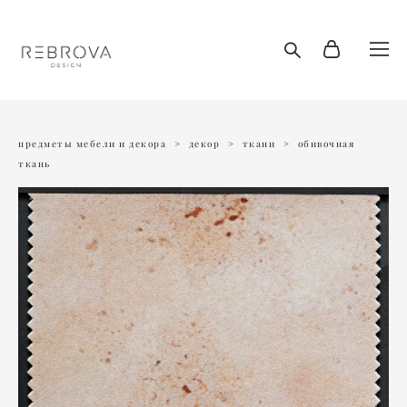
предметы мебели и декора
>
декор
>
ткани
>
обивочная
ткань