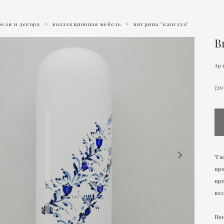
ели и декора
>
коллекционная мебель
>
витрина "капсула"
В
Арт
720
"Гж
про
пре
воз
По