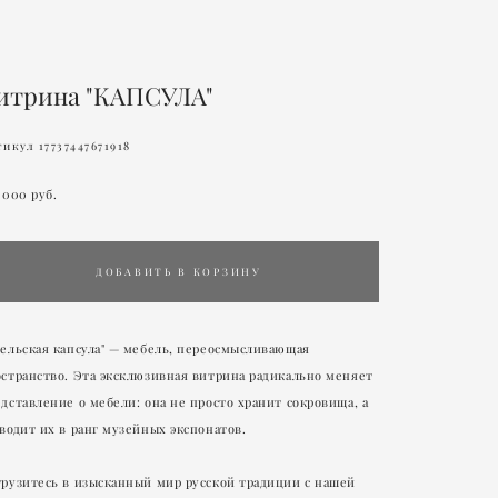
итрина "КАПСУЛА"
икул 17737447671918
 000 pуб.
ДОБАВИТЬ В КОРЗИНУ
ельская капсула" — мебель, переосмысливающая
странство. Эта эксклюзивная витрина радикально меняет
дставление о мебели: она не просто хранит сокровища, а
водит их в ранг музейных экспонатов.
грузитесь в изысканный мир русской традиции с нашей