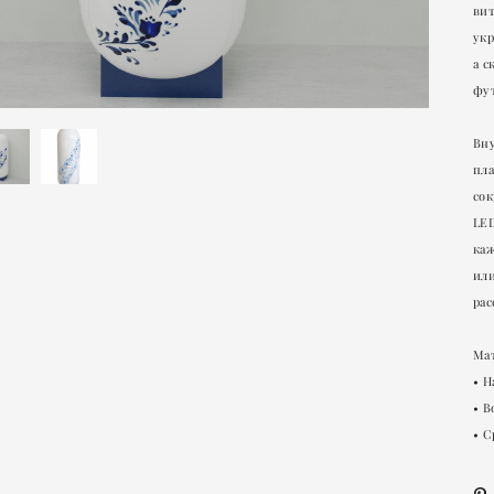
вит
укр
а 
фу
Вн
пл
сок
LED
каж
или
рас
Мат
• Н
• 
• С