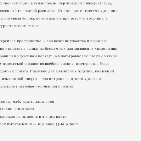
риной-капсулой в стиле гжель! Вертикальный шкаф-капсула,
ашенный гжельской росписью. Это не просто система хранения,
скульптурная форма, переосмысляющая русскую традицию в
туристическом ключе
утреннее пространство — воплощение удобства и роскоши:
авно выкатные ящики на бесшумных направляющих хранят ваши
ровища в идеальном порядке, а многоуровневые полки с мягкой
-подсветкой создают волшебное сияние, подчеркивая блеск
дого экспоната. Идеально для ювелирных изделий, коллекций
 изысканной посуды — эта витрина не просто хранит, а
сказывает историю утонченной красоты!
ериал мдф, эмаль, лак глянец
аличие и под заказ
Возможно исполнение в другом цвете
рок изготовления — под заказ 55-65 р дней