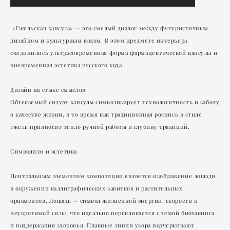
«Гжельская капсула» — это смелый диалог между футуристичным
дизайном и культурным кодом. В этом предмете интерьера
соединились ультрасовременная форма фармацевтической капсулы и
вневременная эстетика русского кода
Дизайн на стыке смыслов
Обтекаемый силуэт капсулы символизирует технологичность и заботу
о качестве жизни, в то время как традиционная роспись в стиле
гжель привносит тепло ручной работы и глубину традиций.
Символизм и эстетика
Центральным элементом композиции является изображение лошади
в окружении каллиграфических завитков и растительных
орнаментов. Лошадь — символ жизненной энергии, скорости и
неукротимой силы, что идеально перекликается с темой биохакинга
и поддержания здоровья. Плавные линии узора подчеркивают