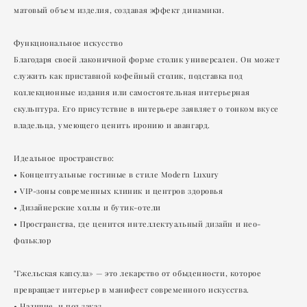
матовый объем изделия, создавая эффект динамики.
Функциональное искусство
Благодаря своей лаконичной форме столик универсален. Он может
служить как приставной кофейный столик, подставка под
коллекционные издания или самостоятельная интерьерная
скульптура. Его присутствие в интерьере заявляет о тонком вкусе
владельца, умеющего ценить иронию и авангард.
Идеальное пространство:
• Концептуальные гостиные в стиле Modern Luxury
• VIP-зоны современных клиник и центров здоровья
• Дизайнерские холлы и бутик-отели
• Пространства, где ценится интеллектуальный дизайн и нео-
фольклор
"Гжельская капсула» — это лекарство от обыденности, которое
превращает интерьер в манифест современного искусства.
• Наличие и под заказ