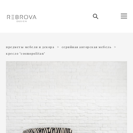
предметы мебели и декора
>
серийная авторская мебель
>
кресло "cosmopolitan"