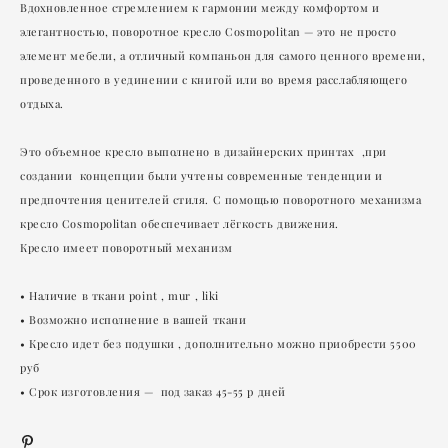
Вдохновленное стремлением к гармонии между комфортом и
элегантностью, поворотное кресло Cosmopolitan — это не просто
элемент мебели, а отличный компаньон для самого ценного времени,
проведенного в уединении с книгой или во время расслабляющего
отдыха.
Это объемное кресло выполнено в дизайнерских принтах ,при
создании концепции были учтены современные тенденции и
предпочтения ценителей стиля. С помощью поворотного механизма
кресло Cosmopolitan обеспечивает лёгкость движения.
Кресло имеет поворотный механизм
• Наличие в ткани point , mur , liki
• Возможно исполнение в вашей ткани
• Кресло идет без подушки , дополнительно можно приобрести 5500
руб
• Срок изготовления — под заказ 45-55 р дней