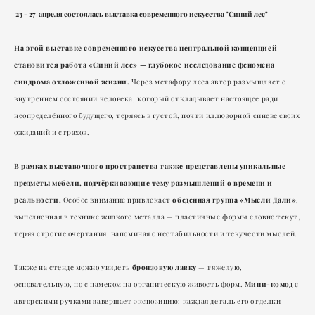
23 - 27 апреля состоялась выставка современного искусства "Синий лес"
На этой выставке современного искусства центральной концепцией
становится работа «Синий лес» — глубокое исследование феномена
синдрома отложенной жизни.
Через метафору леса автор размышляет о
внутреннем состоянии человека, который откладывает настоящее ради
неопределённого будущего, теряясь в густой, почти иллюзорной синеве своих
ожиданий и страхов.
В рамках выставочного пространства также представлены уникальные
предметы мебели, подчёркивающие тему размышлений о времени и
реальности.
обеденная группа «Мысли Дали»
Особое внимание привлекает
,
выполненная в технике жидкого металла — пластичные формы словно текут,
теряя строгие очертания, напоминая о нестабильности и текучести мыслей.
бронзовую лавку
Также на стенде можно увидеть
— тяжелую,
Мини-комод
основательную, но с намеком на органическую живость форм.
с
авторскими ручками завершает экспозицию: каждая деталь его отделки